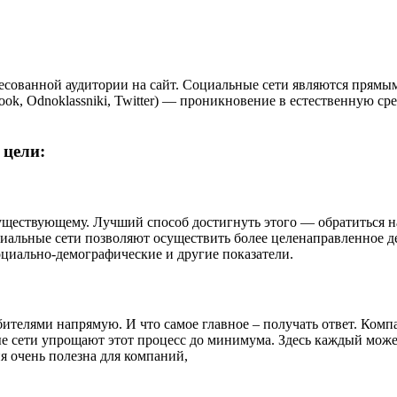
сованной аудитории на сайт. Социальные сети являются прям
ook, Odnoklassniki, Twitter) — проникновение в естественную с
 цели:
ществующему. Лучший способ достигнуть этого — обратиться н
циальные сети позволяют осуществить более целенаправленное д
оциально-демографические и другие показатели.
ителями напрямую. И что самое главное – получать ответ. Комп
сети упрощают этот процесс до минимума. Здесь каждый может в
я очень полезна для компаний,